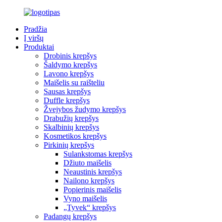
Pradžia
Į viršų
Produktai
Drobinis krepšys
Šaldymo krepšys
Lavono krepšys
Maišelis su raišteliu
Sausas krepšys
Duffle krepšys
Žvejybos žudymo krepšys
Drabužių krepšys
Skalbinių krepšys
Kosmetikos krepšys
Pirkinių krepšys
Sulankstomas krepšys
Džiuto maišelis
Neaustinis krepšys
Nailono krepšys
Popierinis maišelis
Vyno maišelis
„Tyvek“ krepšys
Padangų krepšys