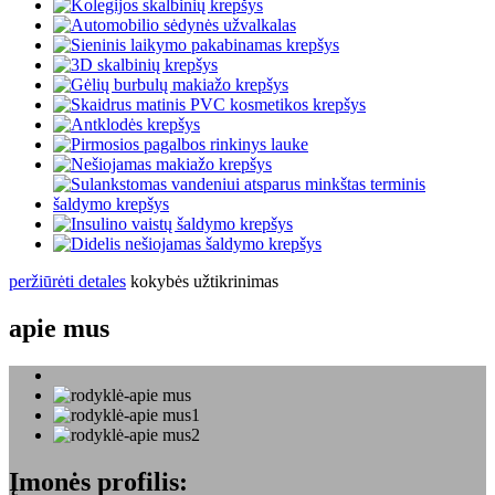
peržiūrėti detales
kokybės užtikrinimas
apie mus
Įmonės profilis: