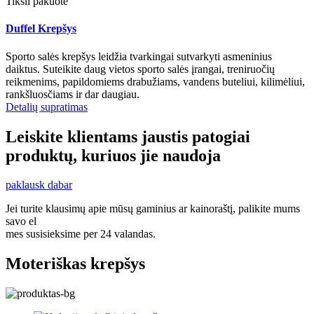
Tiksli pakuotė
Duffel Krepšys
Sporto salės krepšys leidžia tvarkingai sutvarkyti asmeninius
daiktus. Suteikite daug vietos sporto salės įrangai, treniruočių
reikmenims, papildomiems drabužiams, vandens buteliui, kilimėliui,
rankšluosčiams ir dar daugiau.
Detalių supratimas
Leiskite klientams jaustis patogiai
produktų, kuriuos jie naudoja
paklausk dabar
Jei turite klausimų apie mūsų gaminius ar kainoraštį, palikite mums
savo el
mes susisieksime per 24 valandas.
Moteriškas krepšys