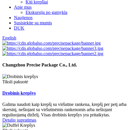
Kiti krepšiai
Apie mus
Ekskursija po gamyklą
Naujienos
Susisiekite su mumis
DUK
English
Changzhou Precise Package Co., Ltd.
Tiksli pakuotė
Drobinis krepšys
Galima naudoti kaip krepšį su viršutine rankena, krepšį per petį arba
skersinį, nešiojant su viršutinėmis rankenomis arba nešiojant
reguliuojamą dirželį. Visas drobinis krepšys yra pritaikytas.
Detalių supratimas