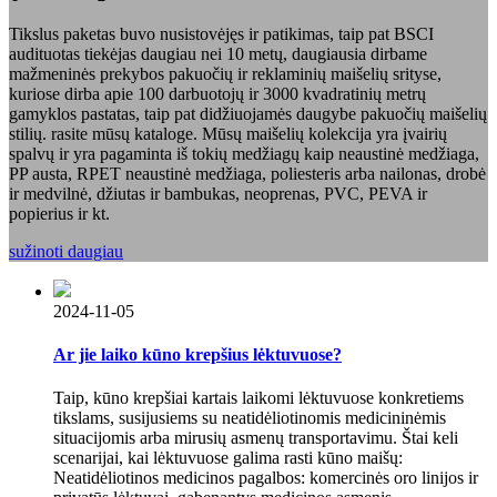
Tikslus paketas buvo nusistovėjęs ir patikimas, taip pat BSCI
audituotas tiekėjas daugiau nei 10 metų, daugiausia dirbame
mažmeninės prekybos pakuočių ir reklaminių maišelių srityse,
kuriose dirba apie 100 darbuotojų ir 3000 kvadratinių metrų
gamyklos pastatas, taip pat didžiuojamės daugybe pakuočių maišelių
stilių. rasite mūsų kataloge. Mūsų maišelių kolekcija yra įvairių
spalvų ir yra pagaminta iš tokių medžiagų kaip neaustinė medžiaga,
PP austa, RPET neaustinė medžiaga, poliesteris arba nailonas, drobė
ir medvilnė, džiutas ir bambukas, neoprenas, PVC, PEVA ir
popierius ir kt.
sužinoti daugiau
2024-11-05
Ar jie laiko kūno krepšius lėktuvuose?
Taip, kūno krepšiai kartais laikomi lėktuvuose konkretiems
tikslams, susijusiems su neatidėliotinomis medicininėmis
situacijomis arba mirusių asmenų transportavimu. Štai keli
scenarijai, kai lėktuvuose galima rasti kūno maišų:
Neatidėliotinos medicinos pagalbos: komercinės oro linijos ir