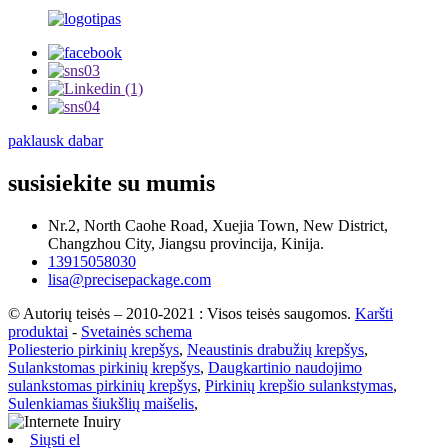
paklausk dabar
susisiekite su mumis
Nr.2, North Caohe Road, Xuejia Town, New District,
Changzhou City, Jiangsu provincija, Kinija.
13915058030
lisa@precisepackage.com
© Autorių teisės – 2010-2021 : Visos teisės saugomos.
Karšti
produktai
-
Svetainės schema
Poliesterio pirkinių krepšys
,
Neaustinis drabužių krepšys
,
Sulankstomas pirkinių krepšys
,
Daugkartinio naudojimo
sulankstomas pirkinių krepšys
,
Pirkinių krepšio sulankstymas
,
Sulenkiamas šiukšlių maišelis
,
Siųsti el