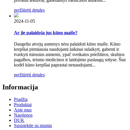
privatūs lėktuvai, gabenantys medicinos asmenis...
peržiūrėti detales
2024-11-05
Ar jie palaidoja jus kūno maiše?
Daugeliu atvejų asmenys nėra palaidoti kūno maiše. Kūno
krepšiai pirmiausia naudojami laikinai sulaikyti, gabenti ir
tvarkyti mirusius asmenis, ypač sveikatos priežiūros, skubios
pagalbos, teismo medicinos ir laidojimo paslaugų srityse. Štai
kodėl kūno krepšiai paprastai nenaudojami...
peržiūrėti detales
Informacija
Pradžia
Produktai
Apie mus
Naujienos
DUK
Susisiekite su mumis