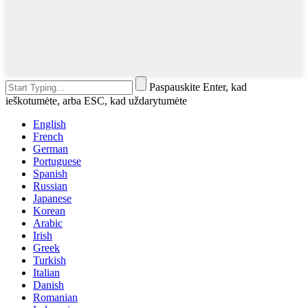
Paspauskite Enter, kad
ieškotumėte, arba ESC, kad uždarytumėte
English
French
German
Portuguese
Spanish
Russian
Japanese
Korean
Arabic
Irish
Greek
Turkish
Italian
Danish
Romanian